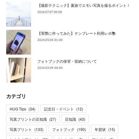
【撮影テクニック】夏旅でエモい写真を撮るポイント！
2026.07.07 00:00
【実際に作ってみた】テンプレート利用レポ📚
2024.03.04 01:00
フォトブックの保管・収納について
2024.03.09 00:00
カテゴリ
HUG Tips
(
34
)
記念日・イベント
(
12
)
写真プリントの豆知識
(
27
)
豆知識
(
43
)
写真プリント
(
133
)
フォトブック
(
190
)
年賀状
(
15
)