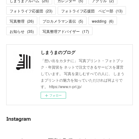
しまうまアルバム
(
25
)
カレンダー
(
5
)
アクリル
(
2
)
フォトライフ応援団
(
23
)
フォトライフ応援団 ベビー部
(
13
)
写真整理
(
26
)
プロカメラマン直伝
(
5
)
wedding
(
6
)
お知らせ
(
35
)
写真整理アドバイザー
(
17
)
しまうまのブログ
「想い出をカタチに」 写真プリント・フォトブッ
ク・年賀状を ネットで注文できるサービスを運営
しています。 写真を楽しむすべての人に、 しまう
まプリントの魅力を知っていただければ何よりで
す。 https://www.n-pri.jp/
フォロー
Instagram