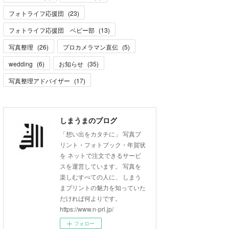
フォトライフ応援団
(
23
)
フォトライフ応援団 ベビー部
(
13
)
写真整理
(
26
)
プロカメラマン直伝
(
5
)
wedding
(
6
)
お知らせ
(
35
)
写真整理アドバイザー
(
17
)
しまうまのブログ
「想い出をカタチに」 写真プ
リント・フォトブック・年賀状
を ネットで注文できるサービ
スを運営しています。 写真を
楽しむすべての人に、 しまう
まプリントの魅力を知っていた
だければ何よりです。
https://www.n-pri.jp/
フォロー