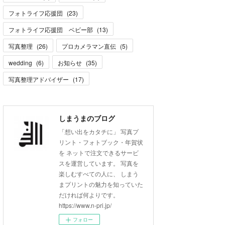
フォトライフ応援団
(
23
)
フォトライフ応援団 ベビー部
(
13
)
写真整理
(
26
)
プロカメラマン直伝
(
5
)
wedding
(
6
)
お知らせ
(
35
)
写真整理アドバイザー
(
17
)
しまうまのブログ
「想い出をカタチに」 写真プ
リント・フォトブック・年賀状
を ネットで注文できるサービ
スを運営しています。 写真を
楽しむすべての人に、 しまう
まプリントの魅力を知っていた
だければ何よりです。
https://www.n-pri.jp/
フォロー