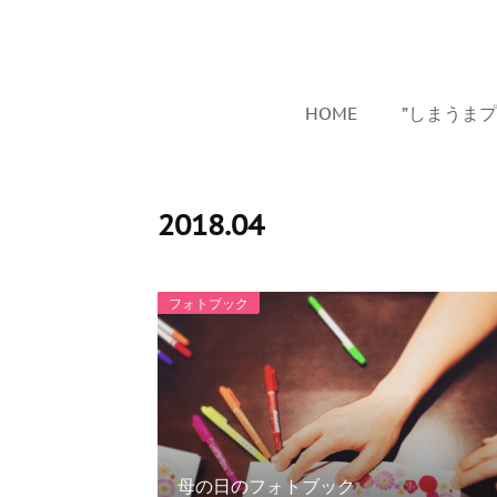
HOME
”しまうま
2018
.
04
フォトブック
母の日のフォトブック