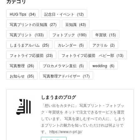
カテゴリ
HUG Tips
(
34
)
記念日・イベント
(
12
)
写真プリントの豆知識
(
27
)
豆知識
(
43
)
写真プリント
(
133
)
フォトブック
(
190
)
年賀状
(
15
)
しまうまアルバム
(
25
)
カレンダー
(
5
)
アクリル
(
2
)
フォトライフ応援団
(
23
)
フォトライフ応援団 ベビー部
(
13
)
写真整理
(
26
)
プロカメラマン直伝
(
5
)
wedding
(
6
)
お知らせ
(
35
)
写真整理アドバイザー
(
17
)
しまうまのブログ
「想い出をカタチに」 写真プリント・フォトブッ
ク・年賀状を ネットで注文できるサービスを運営
しています。 写真を楽しむすべての人に、 しまう
まプリントの魅力を知っていただければ何よりで
す。 https://www.n-pri.jp/