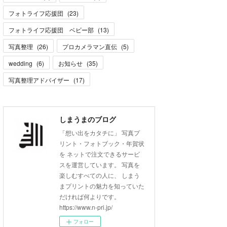
フォトライフ応援団
(
23
)
フォトライフ応援団 ベビー部
(
13
)
写真整理
(
26
)
プロカメラマン直伝
(
5
)
wedding
(
6
)
お知らせ
(
35
)
写真整理アドバイザー
(
17
)
しまうまのブログ
「想い出をカタチに」 写真プ
リント・フォトブック・年賀状
を ネットで注文できるサービ
スを運営しています。 写真を
楽しむすべての人に、 しまう
まプリントの魅力を知っていた
だければ何よりです。
https://www.n-pri.jp/
フォロー