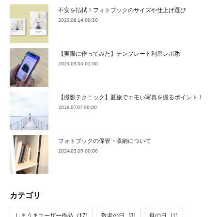
不安を払拭！フォトブックのサイズや仕上げ選び
2025.08.14 00:30
【実際に作ってみた】テンプレート利用レポ📚
2024.03.04 01:00
【撮影テクニック】夏旅でエモい写真を撮るポイント！
2026.07.07 00:00
フォトブックの保管・収納について
2024.03.09 00:00
カテゴリ
しまうまユーザー作品
(
17
)
敬老の日
(
3
)
母の日
(
1
)