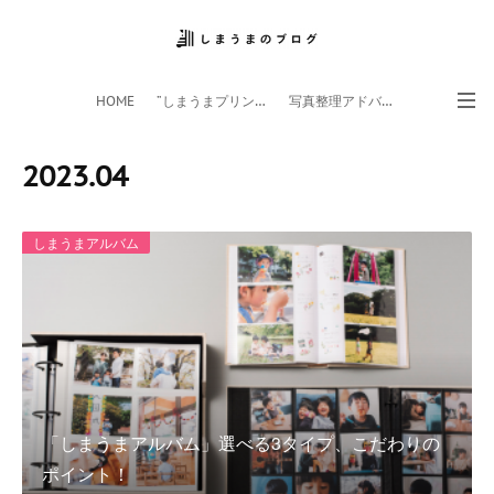
HOME
”しまうまプリント”サイト
写真整理アドバイザー
フォトライフ応援団
スマホアプリ
2023
.
04
しまうまアルバム
「しまうまアルバム」選べる3タイプ、こだわりの
ポイント！