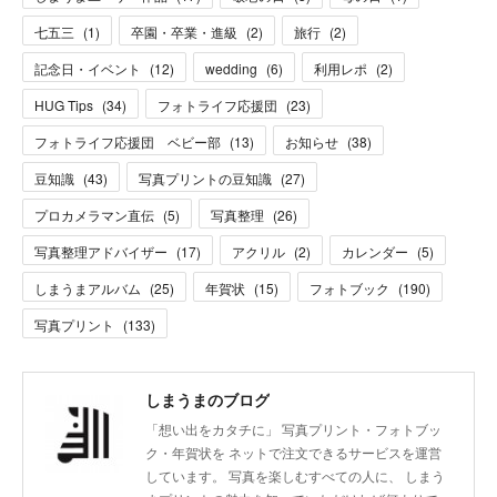
七五三
(
1
)
卒園・卒業・進級
(
2
)
旅行
(
2
)
記念日・イベント
(
12
)
wedding
(
6
)
利用レポ
(
2
)
HUG Tips
(
34
)
フォトライフ応援団
(
23
)
フォトライフ応援団 ベビー部
(
13
)
お知らせ
(
38
)
豆知識
(
43
)
写真プリントの豆知識
(
27
)
プロカメラマン直伝
(
5
)
写真整理
(
26
)
写真整理アドバイザー
(
17
)
アクリル
(
2
)
カレンダー
(
5
)
しまうまアルバム
(
25
)
年賀状
(
15
)
フォトブック
(
190
)
写真プリント
(
133
)
しまうまのブログ
「想い出をカタチに」 写真プリント・フォトブッ
ク・年賀状を ネットで注文できるサービスを運営
しています。 写真を楽しむすべての人に、 しまう