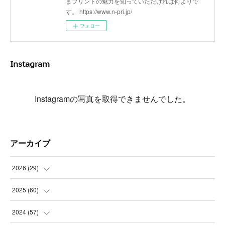
まプリントの魅力を知っていただければ何よりで
す。 https://www.n-pri.jp/
フォロー
Instagram
Instagramの写真を取得できませんでした。
アーカイブ
2026
(
29
)
(
5
)
2025
(
60
)
(
3
)
(
3
)
2024
(
57
)