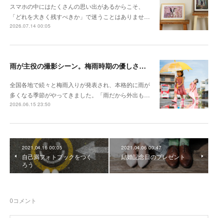
スマホの中にはたくさんの思い出があるからこそ、
「どれを大きく残すべきか」で迷うことはありませ…
2026.07.14 00:05
雨が主役の撮影シーン。梅雨時期の優しさを切り取る撮影テクニック
全国各地で続々と梅雨入りが発表され、本格的に雨が
多くなる季節がやってきました。「雨だから外出も…
2026.06.15 23:50
2021.04.16 00:05
2021.04.06 00:47
自己満フォトブックをつく
結婚記念日のプレゼント
ろう
0
コメント