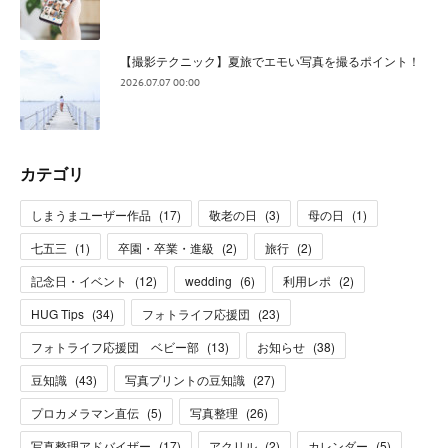
【撮影テクニック】夏旅でエモい写真を撮るポイント！
2026.07.07 00:00
カテゴリ
しまうまユーザー作品
(
17
)
敬老の日
(
3
)
母の日
(
1
)
七五三
(
1
)
卒園・卒業・進級
(
2
)
旅行
(
2
)
記念日・イベント
(
12
)
wedding
(
6
)
利用レポ
(
2
)
HUG Tips
(
34
)
フォトライフ応援団
(
23
)
フォトライフ応援団 ベビー部
(
13
)
お知らせ
(
38
)
豆知識
(
43
)
写真プリントの豆知識
(
27
)
プロカメラマン直伝
(
5
)
写真整理
(
26
)
写真整理アドバイザー
(
17
)
アクリル
(
2
)
カレンダー
(
5
)