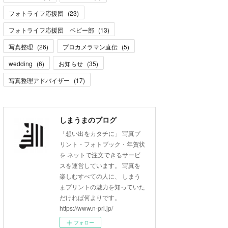
フォトライフ応援団
(
23
)
フォトライフ応援団 ベビー部
(
13
)
写真整理
(
26
)
プロカメラマン直伝
(
5
)
wedding
(
6
)
お知らせ
(
35
)
写真整理アドバイザー
(
17
)
しまうまのブログ
「想い出をカタチに」 写真プ
リント・フォトブック・年賀状
を ネットで注文できるサービ
スを運営しています。 写真を
楽しむすべての人に、 しまう
まプリントの魅力を知っていた
だければ何よりです。
https://www.n-pri.jp/
フォロー