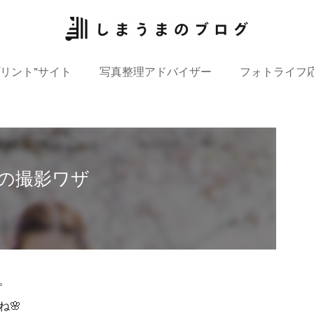
プリント”サイト
写真整理アドバイザー
フォトライフ
の撮影ワザ
。
🌸