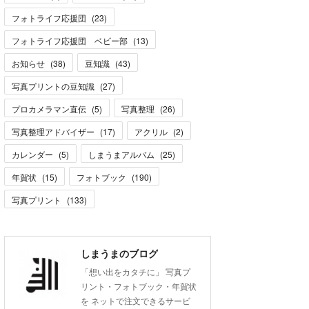
フォトライフ応援団
(
23
)
フォトライフ応援団 ベビー部
(
13
)
お知らせ
(
38
)
豆知識
(
43
)
写真プリントの豆知識
(
27
)
プロカメラマン直伝
(
5
)
写真整理
(
26
)
写真整理アドバイザー
(
17
)
アクリル
(
2
)
カレンダー
(
5
)
しまうまアルバム
(
25
)
年賀状
(
15
)
フォトブック
(
190
)
写真プリント
(
133
)
しまうまのブログ
「想い出をカタチに」 写真プ
リント・フォトブック・年賀状
を ネットで注文できるサービ