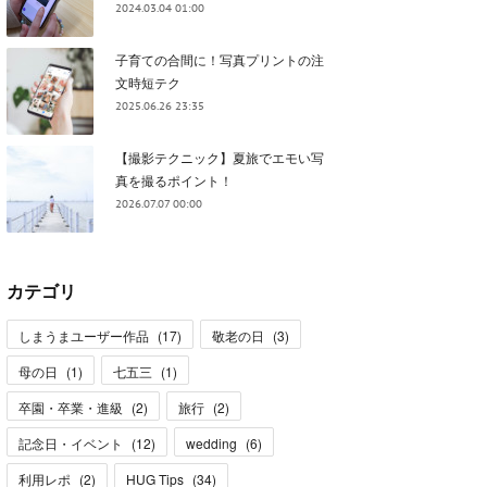
2024.03.04 01:00
子育ての合間に！写真プリントの注
文時短テク
2025.06.26 23:35
【撮影テクニック】夏旅でエモい写
真を撮るポイント！
2026.07.07 00:00
カテゴリ
しまうまユーザー作品
(
17
)
敬老の日
(
3
)
母の日
(
1
)
七五三
(
1
)
卒園・卒業・進級
(
2
)
旅行
(
2
)
記念日・イベント
(
12
)
wedding
(
6
)
利用レポ
(
2
)
HUG Tips
(
34
)