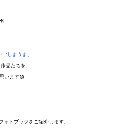

かごしまうま
」
賞作品たちを、
思います📖
んのフォトブックをご紹介します。