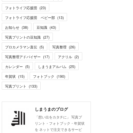
フォトライフ応援団
(
23
)
フォトライフ応援団 ベビー部
(
13
)
お知らせ
(
38
)
豆知識
(
43
)
写真プリントの豆知識
(
27
)
プロカメラマン直伝
(
5
)
写真整理
(
26
)
写真整理アドバイザー
(
17
)
アクリル
(
2
)
カレンダー
(
5
)
しまうまアルバム
(
25
)
年賀状
(
15
)
フォトブック
(
190
)
写真プリント
(
133
)
しまうまのブログ
「想い出をカタチに」 写真プ
リント・フォトブック・年賀状
を ネットで注文できるサービ