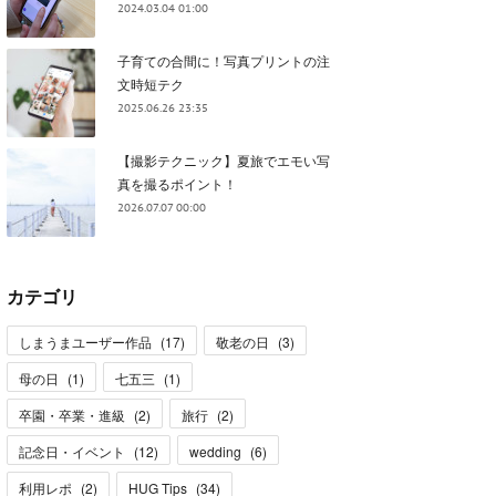
2024.03.04 01:00
子育ての合間に！写真プリントの注
文時短テク
2025.06.26 23:35
【撮影テクニック】夏旅でエモい写
真を撮るポイント！
2026.07.07 00:00
カテゴリ
しまうまユーザー作品
(
17
)
敬老の日
(
3
)
母の日
(
1
)
七五三
(
1
)
卒園・卒業・進級
(
2
)
旅行
(
2
)
記念日・イベント
(
12
)
wedding
(
6
)
利用レポ
(
2
)
HUG Tips
(
34
)