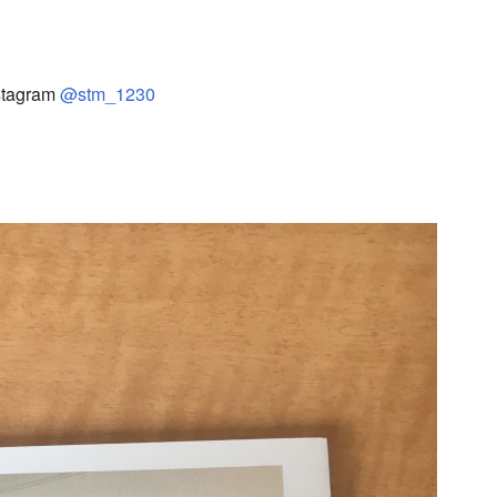
agram
@stm_1230