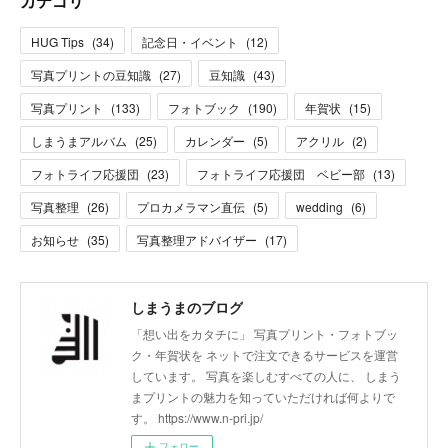
カテゴリ
HUG Tips
(
34
)
記念日・イベント
(
12
)
写真プリントの豆知識
(
27
)
豆知識
(
43
)
写真プリント
(
133
)
フォトブック
(
190
)
年賀状
(
15
)
しまうまアルバム
(
25
)
カレンダー
(
5
)
アクリル
(
2
)
フォトライフ応援団
(
23
)
フォトライフ応援団 ベビー部
(
13
)
写真整理
(
26
)
プロカメラマン直伝
(
5
)
wedding
(
6
)
お知らせ
(
35
)
写真整理アドバイザー
(
17
)
しまうまのブログ
「想い出をカタチに」 写真プリント・フォトブッ
ク・年賀状を ネットで注文できるサービスを運営
しています。 写真を楽しむすべての人に、 しまう
まプリントの魅力を知っていただければ何よりで
す。 https://www.n-pri.jp/
フォロー