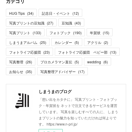
カテゴリ
HUG Tips
(
34
)
記念日・イベント
(
12
)
写真プリントの豆知識
(
27
)
豆知識
(
43
)
写真プリント
(
133
)
フォトブック
(
190
)
年賀状
(
15
)
しまうまアルバム
(
25
)
カレンダー
(
5
)
アクリル
(
2
)
フォトライフ応援団
(
23
)
フォトライフ応援団 ベビー部
(
13
)
写真整理
(
26
)
プロカメラマン直伝
(
5
)
wedding
(
6
)
お知らせ
(
35
)
写真整理アドバイザー
(
17
)
しまうまのブログ
「想い出をカタチに」 写真プリント・フォトブッ
ク・年賀状を ネットで注文できるサービスを運営
しています。 写真を楽しむすべての人に、 しまう
まプリントの魅力を知っていただければ何よりで
す。 https://www.n-pri.jp/