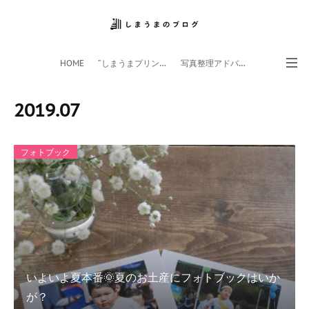
HOME
”しまうまプリント”サイト
写真整理アドバイザー
フォトライフ応援団
スマホアプリ
2019
.
07
フォトブック
いよいよ夏本番🌞夏のお土産にフォトブックはいか
が？