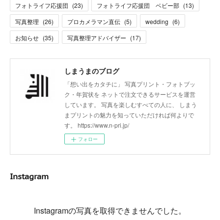
フォトライフ応援団
(
23
)
フォトライフ応援団 ベビー部
(
13
)
写真整理
(
26
)
プロカメラマン直伝
(
5
)
wedding
(
6
)
お知らせ
(
35
)
写真整理アドバイザー
(
17
)
しまうまのブログ
「想い出をカタチに」 写真プリント・フォトブッ
ク・年賀状を ネットで注文できるサービスを運営
しています。 写真を楽しむすべての人に、 しまう
まプリントの魅力を知っていただければ何よりで
す。 https://www.n-pri.jp/
フォロー
Instagram
Instagramの写真を取得できませんでした。