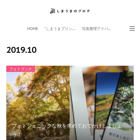
HOME
”しまうまプリント”サイト
写真整理アドバイザー
フォトライフ応援団
スマホアプリ
2019
.
10
フォトブック
フォトジェニックな秋を求めておでかけしましょ
う！