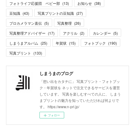
フォトライフ応援団 ベビー部
(
13
)
お知らせ
(
38
)
豆知識
(
43
)
写真プリントの豆知識
(
27
)
プロカメラマン直伝
(
5
)
写真整理
(
26
)
写真整理アドバイザー
(
17
)
アクリル
(
2
)
カレンダー
(
5
)
しまうまアルバム
(
25
)
年賀状
(
15
)
フォトブック
(
190
)
写真プリント
(
133
)
しまうまのブログ
「想い出をカタチに」 写真プリント・フォトブッ
ク・年賀状を ネットで注文できるサービスを運営
しています。 写真を楽しむすべての人に、 しまう
まプリントの魅力を知っていただければ何よりで
す。 https://www.n-pri.jp/
フォロー