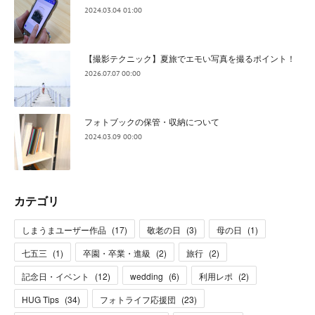
2024.03.04 01:00
【撮影テクニック】夏旅でエモい写真を撮るポイント！
2026.07.07 00:00
フォトブックの保管・収納について
2024.03.09 00:00
カテゴリ
しまうまユーザー作品
(
17
)
敬老の日
(
3
)
母の日
(
1
)
七五三
(
1
)
卒園・卒業・進級
(
2
)
旅行
(
2
)
記念日・イベント
(
12
)
wedding
(
6
)
利用レポ
(
2
)
HUG Tips
(
34
)
フォトライフ応援団
(
23
)