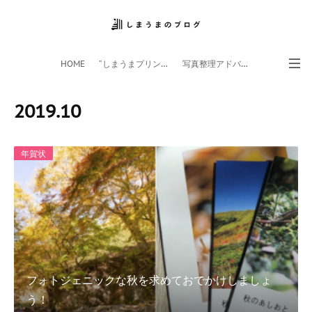
HOME
”しまうまプリント”サイト
写真整理アドバイザー
フォトライフ応援団
スマホアプリ
2019
.
10
年賀状
フォトジェニックな秋を求めておでかけしましょ
う！