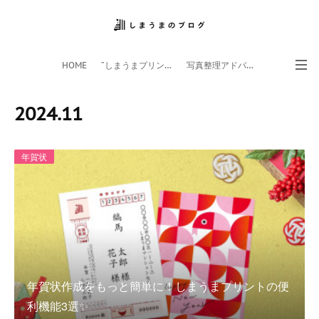
HOME
”しまうまプリント”サイト
写真整理アドバイザー
フォトライフ応援団
スマホアプリ
2024
.
11
年賀状
年賀状作成をもっと簡単に！しまうまプリントの便
利機能3選✨