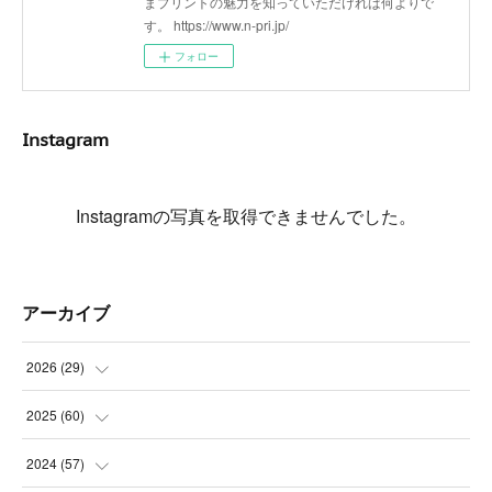
まプリントの魅力を知っていただければ何よりで
す。 https://www.n-pri.jp/
フォロー
Instagram
Instagramの写真を取得できませんでした。
アーカイブ
2026
(
29
)
(
5
)
2025
(
60
)
(
3
)
(
3
)
2024
(
57
)