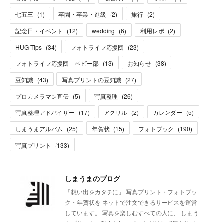
七五三
(
1
)
卒園・卒業・進級
(
2
)
旅行
(
2
)
記念日・イベント
(
12
)
wedding
(
6
)
利用レポ
(
2
)
HUG Tips
(
34
)
フォトライフ応援団
(
23
)
フォトライフ応援団 ベビー部
(
13
)
お知らせ
(
38
)
豆知識
(
43
)
写真プリントの豆知識
(
27
)
プロカメラマン直伝
(
5
)
写真整理
(
26
)
写真整理アドバイザー
(
17
)
アクリル
(
2
)
カレンダー
(
5
)
しまうまアルバム
(
25
)
年賀状
(
15
)
フォトブック
(
190
)
写真プリント
(
133
)
しまうまのブログ
「想い出をカタチに」 写真プリント・フォトブッ
ク・年賀状を ネットで注文できるサービスを運営
しています。 写真を楽しむすべての人に、 しまう