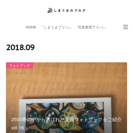
HOME
”しまうまプリント”サイト
写真整理アドバイザー
フォトライフ応援団
スマホアプリ
2018
.
09
フォトブック
2500冊の中から選ばれた受賞フォトブックをご紹介
vol 16