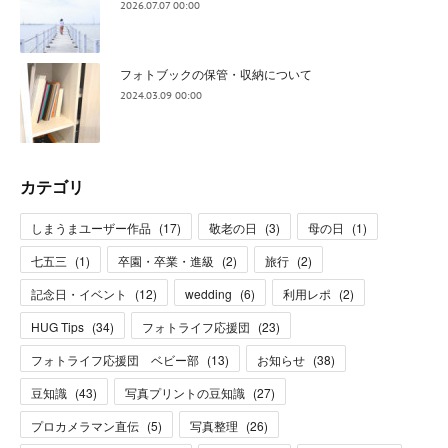
2026.07.07 00:00
フォトブックの保管・収納について
2024.03.09 00:00
カテゴリ
しまうまユーザー作品
(
17
)
敬老の日
(
3
)
母の日
(
1
)
七五三
(
1
)
卒園・卒業・進級
(
2
)
旅行
(
2
)
記念日・イベント
(
12
)
wedding
(
6
)
利用レポ
(
2
)
HUG Tips
(
34
)
フォトライフ応援団
(
23
)
フォトライフ応援団 ベビー部
(
13
)
お知らせ
(
38
)
豆知識
(
43
)
写真プリントの豆知識
(
27
)
プロカメラマン直伝
(
5
)
写真整理
(
26
)