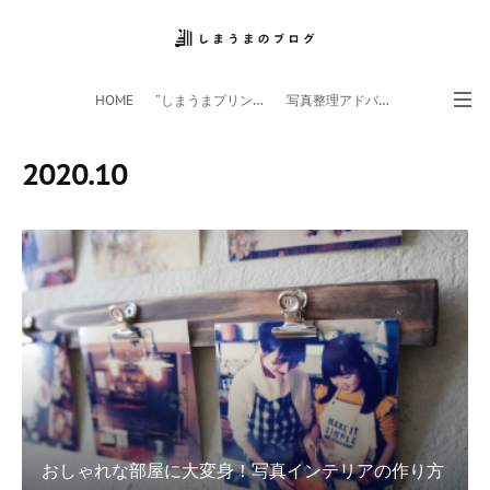
HOME
”しまうまプリント”サイト
写真整理アドバイザー
フォトライフ応援団
スマホアプリ
2020
.
10
おしゃれな部屋に大変身！写真インテリアの作り方