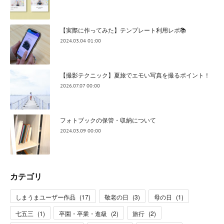
【実際に作ってみた】テンプレート利用レポ📚
2024.03.04 01:00
【撮影テクニック】夏旅でエモい写真を撮るポイント！
2026.07.07 00:00
フォトブックの保管・収納について
2024.03.09 00:00
カテゴリ
しまうまユーザー作品
(
17
)
敬老の日
(
3
)
母の日
(
1
)
七五三
(
1
)
卒園・卒業・進級
(
2
)
旅行
(
2
)