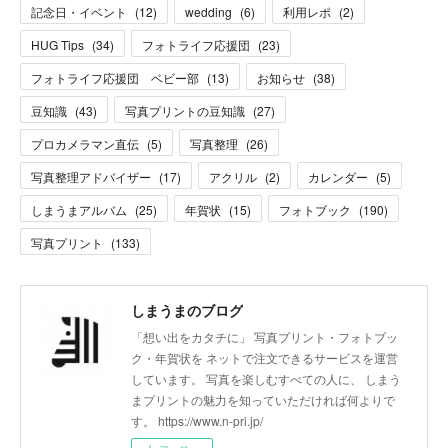
記念日・イベント
(
12
)
wedding
(
6
)
利用レポ
(
2
)
HUG Tips
(
34
)
フォトライフ応援団
(
23
)
フォトライフ応援団 ベビー部
(
13
)
お知らせ
(
38
)
豆知識
(
43
)
写真プリントの豆知識
(
27
)
プロカメラマン直伝
(
5
)
写真整理
(
26
)
写真整理アドバイザー
(
17
)
アクリル
(
2
)
カレンダー
(
5
)
しまうまアルバム
(
25
)
年賀状
(
15
)
フォトブック
(
190
)
写真プリント
(
133
)
しまうまのブログ
「想い出をカタチに」 写真プリント・フォトブッ
ク・年賀状を ネットで注文できるサービスを運営
しています。 写真を楽しむすべての人に、 しまう
まプリントの魅力を知っていただければ何よりで
す。 https://www.n-pri.jp/