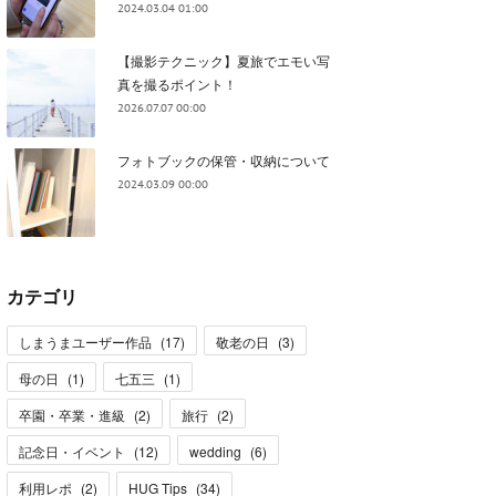
2024.03.04 01:00
【撮影テクニック】夏旅でエモい写
真を撮るポイント！
2026.07.07 00:00
フォトブックの保管・収納について
2024.03.09 00:00
カテゴリ
しまうまユーザー作品
(
17
)
敬老の日
(
3
)
母の日
(
1
)
七五三
(
1
)
卒園・卒業・進級
(
2
)
旅行
(
2
)
記念日・イベント
(
12
)
wedding
(
6
)
利用レポ
(
2
)
HUG Tips
(
34
)