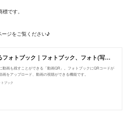
録商標です。
ページをご覧ください♪
動画も残せるフォトブック｜フォトブック、フォト(写真)アルバム作成はしまうまプリント
に動画も残すことができる「動画QR」。フォトブックにQRコードが
動画をアップロード、動画の視聴ができる機能です。
ォトブック