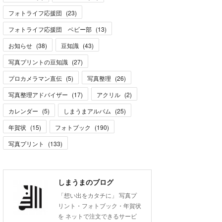
フォトライフ応援団
(
23
)
フォトライフ応援団 ベビー部
(
13
)
お知らせ
(
38
)
豆知識
(
43
)
写真プリントの豆知識
(
27
)
プロカメラマン直伝
(
5
)
写真整理
(
26
)
写真整理アドバイザー
(
17
)
アクリル
(
2
)
カレンダー
(
5
)
しまうまアルバム
(
25
)
年賀状
(
15
)
フォトブック
(
190
)
写真プリント
(
133
)
しまうまのブログ
「想い出をカタチに」 写真プ
リント・フォトブック・年賀状
を ネットで注文できるサービ