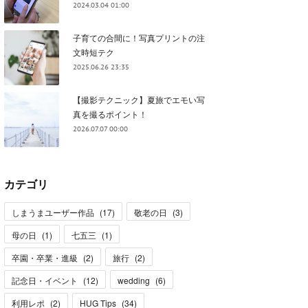
2024.03.04 01:00
子育ての合間に！写真プリントの注
文時短テク
2025.06.26 23:35
【撮影テクニック】夏旅でエモい写
真を撮るポイント！
2026.07.07 00:00
カテゴリ
しまうまユーザー作品
(
17
)
敬老の日
(
3
)
母の日
(
1
)
七五三
(
1
)
卒園・卒業・進級
(
2
)
旅行
(
2
)
記念日・イベント
(
12
)
wedding
(
6
)
利用レポ
(
2
)
HUG Tips
(
34
)