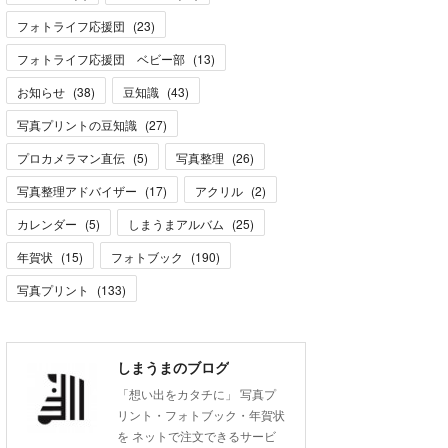
フォトライフ応援団
(
23
)
フォトライフ応援団 ベビー部
(
13
)
お知らせ
(
38
)
豆知識
(
43
)
写真プリントの豆知識
(
27
)
プロカメラマン直伝
(
5
)
写真整理
(
26
)
写真整理アドバイザー
(
17
)
アクリル
(
2
)
カレンダー
(
5
)
しまうまアルバム
(
25
)
年賀状
(
15
)
フォトブック
(
190
)
写真プリント
(
133
)
しまうまのブログ
「想い出をカタチに」 写真プ
リント・フォトブック・年賀状
を ネットで注文できるサービ