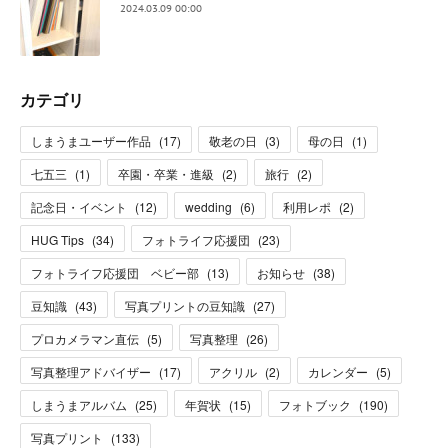
2024.03.09 00:00
カテゴリ
しまうまユーザー作品
(
17
)
敬老の日
(
3
)
母の日
(
1
)
七五三
(
1
)
卒園・卒業・進級
(
2
)
旅行
(
2
)
記念日・イベント
(
12
)
wedding
(
6
)
利用レポ
(
2
)
HUG Tips
(
34
)
フォトライフ応援団
(
23
)
フォトライフ応援団 ベビー部
(
13
)
お知らせ
(
38
)
豆知識
(
43
)
写真プリントの豆知識
(
27
)
プロカメラマン直伝
(
5
)
写真整理
(
26
)
写真整理アドバイザー
(
17
)
アクリル
(
2
)
カレンダー
(
5
)
しまうまアルバム
(
25
)
年賀状
(
15
)
フォトブック
(
190
)
写真プリント
(
133
)