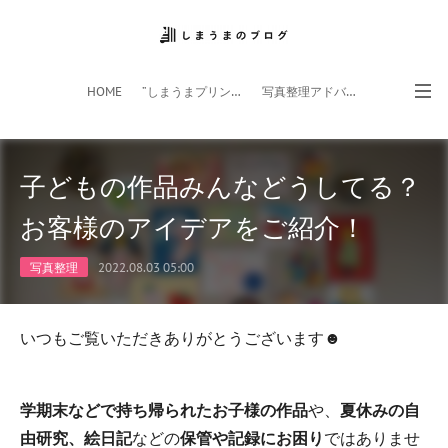
HOME
”しまうまプリント”サイト
写真整理アドバイザー
フォトライフ応援団
スマホアプリ
子どもの作品みんなどうしてる？
お客様のアイデアをご紹介！
写真整理
2022.08.03 05:00
いつもご覧いただきありがとうございます☻
学期末などで持ち帰られたお子様の作品
や、
夏休みの自
由研究、絵日記
などの
保管や記録にお困り
ではありませ