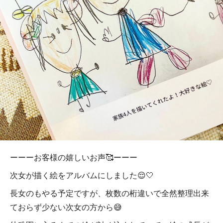
ーーーお客様の嬉しいお声🥰ーーー
次女が描く絵をアルバムにしました😌🤍
長女のもやる予定ですが、枚数の桁違いで全然整理出来
ておらず少ない次女の方から😅