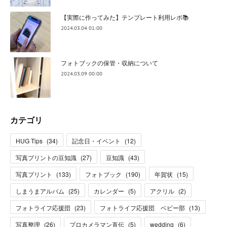
【実際に作ってみた】テンプレート利用レポ📚
2024.03.04 01:00
フォトブックの保管・収納について
2024.03.09 00:00
カテゴリ
HUG Tips
(
34
)
記念日・イベント
(
12
)
写真プリントの豆知識
(
27
)
豆知識
(
43
)
写真プリント
(
133
)
フォトブック
(
190
)
年賀状
(
15
)
しまうまアルバム
(
25
)
カレンダー
(
5
)
アクリル
(
2
)
フォトライフ応援団
(
23
)
フォトライフ応援団 ベビー部
(
13
)
写真整理
(
26
)
プロカメラマン直伝
(
5
)
wedding
(
6
)