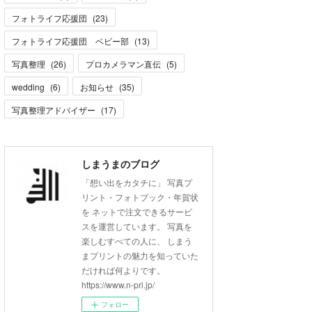
フォトライフ応援団
(
23
)
フォトライフ応援団 ベビー部
(
13
)
写真整理
(
26
)
プロカメラマン直伝
(
5
)
wedding
(
6
)
お知らせ
(
35
)
写真整理アドバイザー
(
17
)
しまうまのブログ
「想い出をカタチに」 写真プ
リント・フォトブック・年賀状
を ネットで注文できるサービ
スを運営しています。 写真を
楽しむすべての人に、 しまう
まプリントの魅力を知っていた
だければ何よりです。
https://www.n-pri.jp/
フォロー