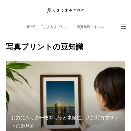
HOME
”しまうまプリント”サイト
写真整理アドバイザー
フォトライフ応援団
スマホアプリ
写真プリントの豆知識
お気に入りの一枚をもっと素敵に。大判写真プリン
トの飾り方