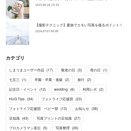
2025.06.26 23:35
【撮影テクニック】夏旅でエモい写真を撮るポイント！
2026.07.07 00:00
カテゴリ
しまうまユーザー作品
(
17
)
敬老の日
(
3
)
母の日
(
1
)
七五三
(
1
)
卒園・卒業・進級
(
2
)
旅行
(
2
)
記念日・イベント
(
12
)
wedding
(
6
)
利用レポ
(
2
)
HUG Tips
(
34
)
フォトライフ応援団
(
23
)
フォトライフ応援団 ベビー部
(
13
)
お知らせ
(
38
)
豆知識
(
43
)
写真プリントの豆知識
(
27
)
プロカメラマン直伝
(
5
)
写真整理
(
26
)